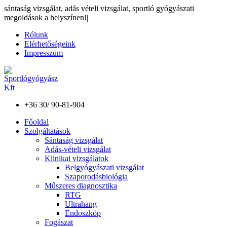
sántaság vizsgálat, adás vételi vizsgálat, sportló gyógyászati
megoldások a helyszínen!
|
Rólunk
Elérhetőségeink
Impresszum
+36 30/ 90-81-904
Főoldal
Szolgáltatások
Sántaság vizsgálat
Adás-vételi vizsgálat
Klinikai vizsgálatok
Belgyógyászati vizsgálat
Szaporodásbiológia
Műszeres diagnosztika
RTG
Ultrahang
Endoszkóp
Fogászat