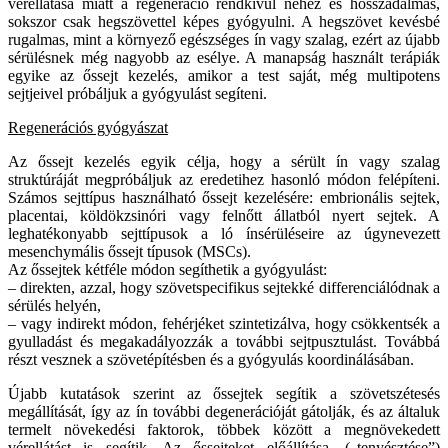
vérellátása miatt a regeneráció rendkívül nehéz és hosszadalmas,
sokszor csak hegszövettel képes gyógyulni. A hegszövet kevésbé
rugalmas, mint a környező egészséges ín vagy szalag, ezért az újabb
sérülésnek még nagyobb az esélye. A manapság használt terápiák
egyike az őssejt kezelés, amikor a test saját, még multipotens
sejtjeivel próbáljuk a gyógyulást segíteni.
Regenerációs gyógyászat
Az őssejt kezelés egyik célja, hogy a sérült ín vagy szalag
struktúráját megpróbáljuk az eredetihez hasonló módon felépíteni.
Számos sejttípus használható őssejt kezelésére: embrionális sejtek,
placentai, köldökzsinóri vagy felnőtt állatból nyert sejtek. A
leghatékonyabb sejttípusok a ló ínsérüléseire az úgynevezett
mesenchymális őssejt típusok (MSCs).
Az őssejtek kétféle módon segíthetik a gyógyulást:
– direkten, azzal, hogy szövetspecifikus sejtekké differenciálódnak a
sérülés helyén,
– vagy indirekt módon, fehérjéket szintetizálva, hogy csökkentsék a
gyulladást és megakadályozzák a további sejtpusztulást. Továbbá
részt vesznek a szövetépítésben és a gyógyulás koordinálásában.
Újabb kutatások szerint az őssejtek segítik a szövetszétesés
megállítását, így az ín további degenerációját gátolják, és az általuk
termelt növekedési faktorok, többek között a megnövekedett
vérellátást is segítik. Az őssejteket előállítása, („tenyésztése”)