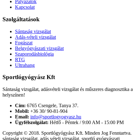
Pályázatok
Kapcsolat
Szolgáltatások
Sántaság vizsgálat
Adás-vételi vizsgálat
Fogászat
Belgyógyászati vizsgálat
Szaporodásbiológia
RTG
Ultrahang
Sportlógyógyász Kft
Sántaság vizsgálat, adásvételi vizsgálat és műszeres diagnosztika a
helyszínen!
Cím:
6765 Csengele, Tanya 37.
Mobil:
+36 30/ 90-81-904
Email:
info@sportlogyogyasz.hu
Ügyfélszolgálat:
Hétfő - Péntek / 9:00 AM - 15:00 PM
Copyright © 2018. Sportlógyógyász Kft. Minden Jog Fenntartva.
sántaság vizsgálat, adás vételi vizsgálat, sportló gyógyászati