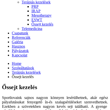
Terápiás kezelések
PRP
IRAP
Mesotherapy
ESWT
Őssejt kezelés
Telemedicina
Csapatunk
Referenciák
Galéria
Hasznos
Pályázatok
Kapcsolat
Home
Szolgáltatások
Terápiás kezelések
Őssejt kezelés
Őssejt kezelés
Sportlovaink sajnos nagyon könnyen lesérülhetnek, akár egész
pályafutásukat fenyegető ín-és szalagsérüléseket szenvedhetnek.
Ezekben a szövetekben nagyon kevés sejt található. A gyenge