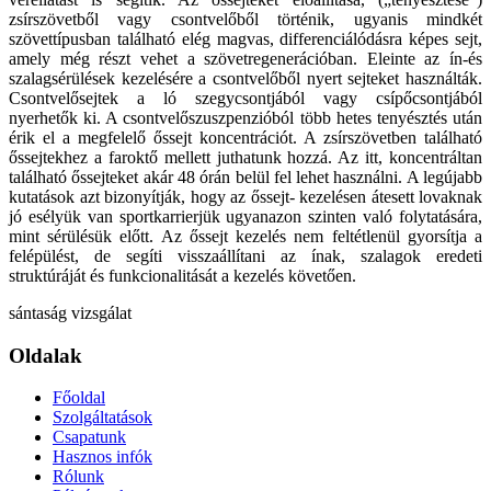
zsírszövetből vagy csontvelőből történik, ugyanis mindkét
szövettípusban található elég magvas, differenciálódásra képes sejt,
amely még részt vehet a szövetregenerációban. Eleinte az ín-és
szalagsérülések kezelésére a csontvelőből nyert sejteket használták.
Csontvelősejtek a ló szegycsontjából vagy csípőcsontjából
nyerhetők ki. A csontvelőszuszpenzióból több hetes tenyésztés után
érik el a megfelelő őssejt koncentrációt. A zsírszövetben található
őssejtekhez a faroktő mellett juthatunk hozzá. Az itt, koncentráltan
található őssejteket akár 48 órán belül fel lehet használni. A legújabb
kutatások azt bizonyítják, hogy az őssejt- kezelésen átesett lovaknak
jó esélyük van sportkarrierjük ugyanazon szinten való folytatására,
mint sérülésük előtt. Az őssejt kezelés nem feltétlenül gyorsítja a
felépülést, de segíti visszaállítani az ínak, szalagok eredeti
struktúráját és funkcionalitását a kezelés követően.
sántaság vizsgálat
Oldalak
Főoldal
Szolgáltatások
Csapatunk
Hasznos infók
Rólunk