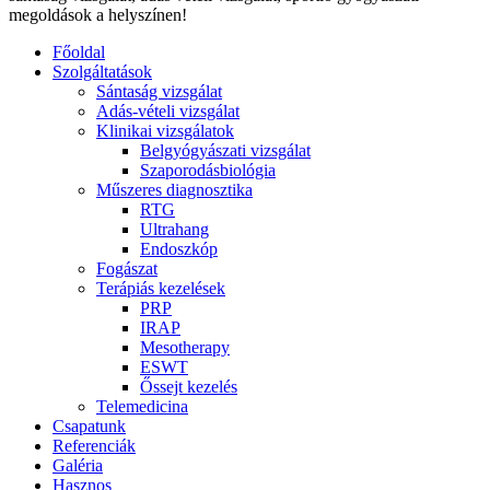
megoldások a helyszínen!
Főoldal
Szolgáltatások
Sántaság vizsgálat
Adás-vételi vizsgálat
Klinikai vizsgálatok
Belgyógyászati vizsgálat
Szaporodásbiológia
Műszeres diagnosztika
RTG
Ultrahang
Endoszkóp
Fogászat
Terápiás kezelések
PRP
IRAP
Mesotherapy
ESWT
Őssejt kezelés
Telemedicina
Csapatunk
Referenciák
Galéria
Hasznos