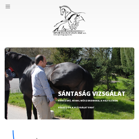
SÁNTASÁG VIZSGÁLAT
KORSZERŰ, MOBIL MŰSZEREINKKEL A HELYSZÍNEN
VÉGEZZÜK A VIZSGÁLATOKAT.