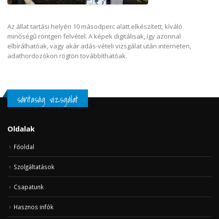
Az állat tartási helyén 10 másodperc alatt elkészített, kíváló
minőségű röntgen felvétel. A képek digitálisak, így azonnal
elbírálhatóak, vagy akár adás-vételi vizsgálat után interneten,
adathordozókon rögtön továbbíthatóak.
sántaság vizsgálat
Oldalak
Főoldal
Szolgáltatások
Csapatunk
Hasznos infók