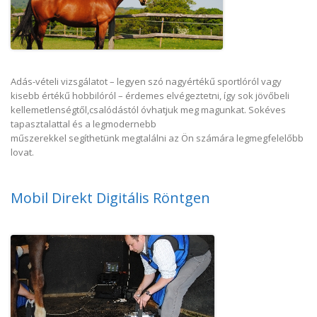
Adás-vételi vizsgálatot – legyen szó nagyértékű sportlóról vagy
kisebb értékű hobbilóról – érdemes elvégeztetni, így sok jövőbeli
kellemetlenségtől,csalódástól óvhatjuk meg magunkat. Sokéves
tapasztalattal és a legmodernebb
műszerekkel segíthetünk megtalálni az Ön számára legmegfelelőbb
lovat.
Mobil Direkt Digitális Röntgen