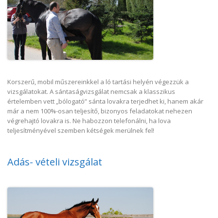
Korszerű, mobil műszereinkkel a ló tartási helyén végezzük a
vizsgálatokat. A sántaságvizsgálat nemcsak a klasszikus
értelemben vett „bólogató” sánta lovakra terjedhet ki, hanem akár
már a nem 100%-osan teljesítő, bizonyos feladatokat nehezen
végrehajtó lovakra is. Ne habozzon telefonálni, ha lova
teljesítményével szemben kétségek merülnek fel!
Adás- vételi vizsgálat