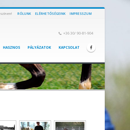
yszínen!
RÓLUNK
ELÉRHETŐSÉGEINK
IMPRESSZUM
+36 30/ 90-81-904
HASZNOS
PÁLYÁZATOK
KAPCSOLAT