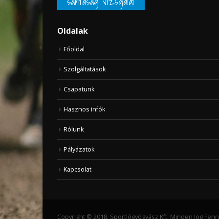
sántaság vizsgálat
Oldalak
Főoldal
Szolgáltatások
Csapatunk
Hasznos infók
Rólunk
Pályázatok
Kapcsolat
Copyright © 2018. Sportlógyógyász Kft. Minden Jog Fennt