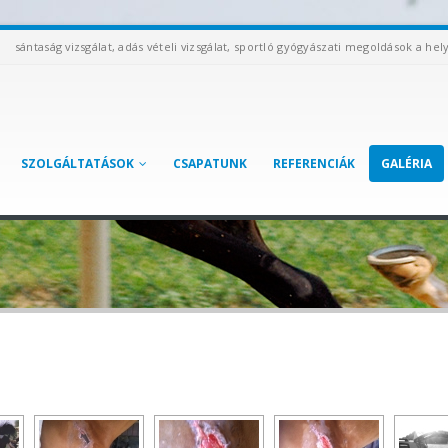
sántaság vizsgálat, adás vételi vizsgálat, sportló gyógyászati megoldások a hel
SZOLGÁLTATÁSOK
CSAPATUNK
REFERENCIÁK
GALÉRIA