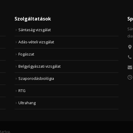
Szolgáltatások
Sp
Sán
Sántaság vizsgálat
dia
Adás-vételi vizsgálat
Fogászat
Belgyógyászati vizsgálat
Szaporodásbiológia
RTG
Ultrahang
artva.