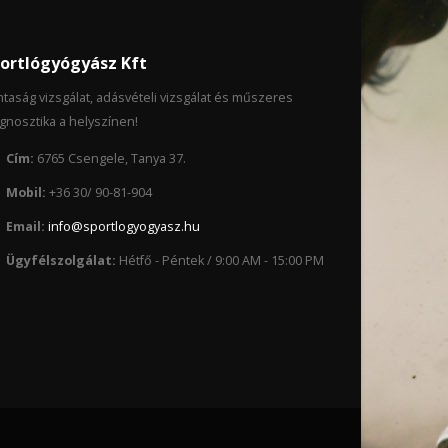
ortlógyógyász Kft
taság vizsgálat, adásvételi vizsgálat és műszeres
gnosztika a helyszínen!
Cím:
6765 Csengele, Tanya 37.
Mobil:
+36 30/ 90-81-904
Email:
info@sportlogyogyasz.hu
Ügyfélszolgálat:
Hétfő - Péntek / 9:00 AM - 15:00 PM