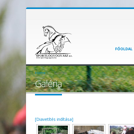
FŐOLDAL
Home
Galéria
Galéria
[Diavetítés indítása]