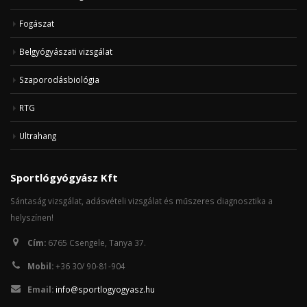
Fogászat
Belgyógyászati vizsgálat
Szaporodásbiológia
RTG
Ultrahang
Sportlógyógyász Kft
Sántaság vizsgálat, adásvételi vizsgálat és műszeres diagnosztika a
helyszínen!
Cím:
6765 Csengele, Tanya 37.
Mobil:
+36 30/ 90-81-904
Email:
info@sportlogyogyasz.hu