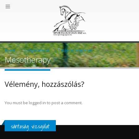
Home
Szolgáltatások
Terápiás kezelések
Mesotherapy
Mesotherapy
Vélemény, hozzászólás?
You must be logged in to post a comment.
sántaság vizsgálat