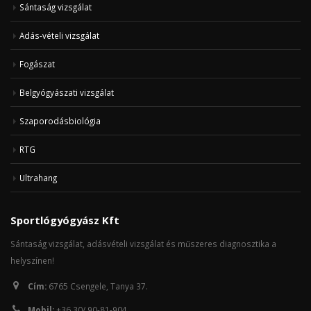
Sántaság vizsgálat
Adás-vételi vizsgálat
Fogászat
Belgyógyászati vizsgálat
Szaporodásbiológia
RTG
Ultrahang
Sportlógyógyász Kft
Sántaság vizsgálat, adásvételi vizsgálat és műszeres diagnosztika a
helyszínen!
Cím:
6765 Csengele, Tanya 37.
Mobil:
+36 30/ 90-81-904