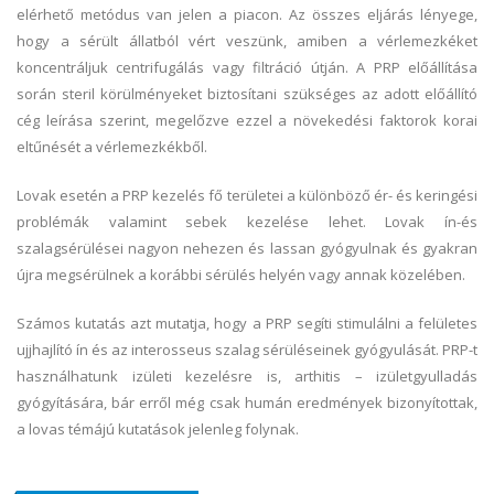
elérhető metódus van jelen a piacon. Az összes eljárás lényege,
hogy a sérült állatból vért veszünk, amiben a vérlemezkéket
koncentráljuk centrifugálás vagy filtráció útján. A PRP előállítása
során steril körülményeket biztosítani szükséges az adott előállító
cég leírása szerint, megelőzve ezzel a növekedési faktorok korai
eltűnését a vérlemezkékből.
Lovak esetén a PRP kezelés fő területei a különböző ér- és keringési
problémák valamint sebek kezelése lehet. Lovak ín-és
szalagsérülései nagyon nehezen és lassan gyógyulnak és gyakran
újra megsérülnek a korábbi sérülés helyén vagy annak közelében.
Számos kutatás azt mutatja, hogy a PRP segíti stimulálni a felületes
ujjhajlító ín és az interosseus szalag sérüléseinek gyógyulását. PRP-t
használhatunk izületi kezelésre is, arthitis – izületgyulladás
gyógyítására, bár erről még csak humán eredmények bizonyítottak,
a lovas témájú kutatások jelenleg folynak.