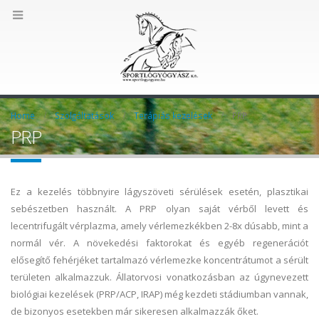
Home
Szolgáltatások
Terápiás kezelések
PRP
PRP
Ez a kezelés többnyire lágyszöveti sérülések esetén, plasztikai
sebészetben használt. A PRP olyan saját vérből levett és
lecentrifugált vérplazma, amely vérlemezkékben 2-8x dúsabb, mint a
normál vér. A növekedési faktorokat és egyéb regenerációt
elősegítő fehérjéket tartalmazó vérlemezke koncentrátumot a sérült
területen alkalmazzuk. Állatorvosi vonatkozásban az úgynevezett
biológiai kezelések (PRP/ACP, IRAP) még kezdeti stádiumban vannak,
de bizonyos esetekben már sikeresen alkalmazzák őket.