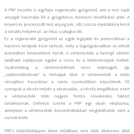
A PRP kezelés is egyfajta regeneratív gyógymód, ami a test saját
anyagát használja fel a gyógyításra, bizonyos modifikáció után. A
kinyert és processzált test anyag (vér, stb.) vissza injektálásra kerül
a sérülés helyére pl. az ínba, szalagba stb.
Ez a regeneratív gyógymód az egyik legújabb és potenciálisan a
hasznos terápiák közé tartozik, mely a lógyógyászatban az elmúlt
évtizedben bevezetésre került. A vérlemezkék a keringő vérben
található sejttípusok egyike a vörös és a fehérvérsejtek mellett.
Gyakorlatilag a vérlemezkéknek nincs sejtmagjuk, így
„sejttöredékeknek” is hívhatjuk őket. A vérlemezkék a többi
vérsejthez hasonlóan a vörös csontvelőben képződnek. Fő
szerepük a vérzés helyén a véralvadás, -a vérzés megállítása- ezért
a vérlemezkék több nagyon fontos növekedési faktort
tartalmaznak. Definíció szerint a PRP egy olyan vérplazma,
amelyben a vérlemezkék koncentráltabban megtalálhatók, mint a
normál érték.
PRP-t többféleképpen lehet előállítani, erre több állatorvos által