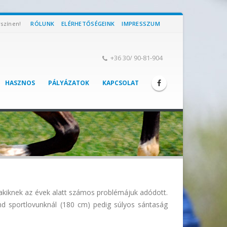
yszínen!
RÓLUNK
ELÉRHETŐSÉGEINK
IMPRESSZUM
+36 30/ 90-81-904
HASZNOS
PÁLYÁZATOK
KAPCSOLAT
akiknek az évek alatt számos problémájuk adódott.
and sportlovunknál (180 cm) pedig súlyos sántaság