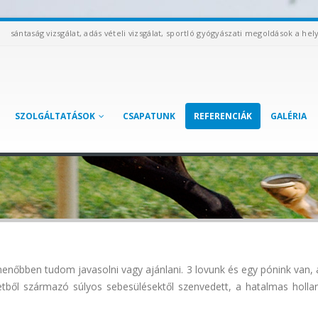
sántaság vizsgálat, adás vételi vizsgálat, sportló gyógyászati megoldások a hel
SZOLGÁLTATÁSOK
CSAPATUNK
REFERENCIÁK
GALÉRIA
nőbben tudom javasolni vagy ajánlani. 3 lovunk és egy pónink van, 
esetből származó súlyos sebesülésektől szenvedett, a hatalmas holl