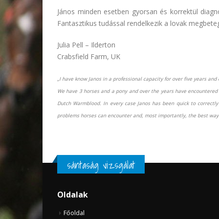
János minden esetben gyorsan és korrektül diagn
Fantasztikus tudással rendelkezik a lovak megbeteg
Julia Pell – Ilderton
Crabsfield Farm, UK
„I have know Janos in a professional capacity for over five years a
We have 3 horses and a pony and over the years have encountered a
Dutch Warmblood. In every case Janos has been quick to correctly 
problems horses can encounter and, most importantly, the best way 
sántaság vizsgálat
Oldalak
Főoldal