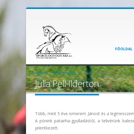
FŐOLDAL
Home
Referenciák
Julia Pell-Ilderton
Julia Pell-Ilderton
Több, mint 5 éve ismerem Jánost és a legmesszeme
A pónink patairha-gyulladástól, a telivérünk bal
jelentkezett.