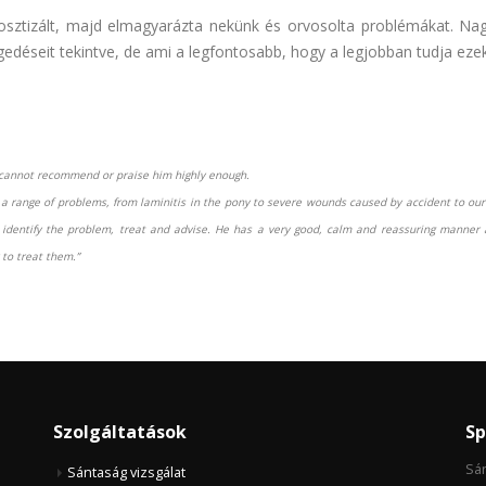
osztizált, majd elmagyarázta nekünk és orvosolta problémákat. Nag
edéseit tekintve, de ami a legfontosabb, hogy a legjobban tudja ezek
nd cannot recommend or praise him highly enough.
 range of problems, from laminitis in the pony to severe wounds caused by accident to o
identify the problem, treat and advise. He has a very good, calm and reassuring manner 
to treat them.”
Szolgáltatások
Sp
Sán
Sántaság vizsgálat