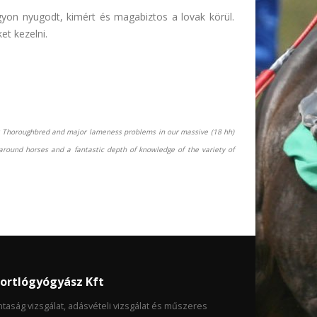
yon nyugodt, kimért és magabiztos a lovak körül.
et kezelni.
ur Thoroughbred and major lameness problems in our massive (18 hh)
around horses and a fantastic depth of knowledge of the variety of
ortlógyógyász Kft
taság vizsgálat, adásvételi vizsgálat és műszeres