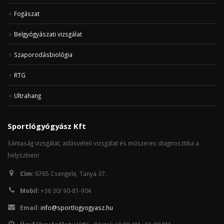
Fogászat
Belgyógyászati vizsgálat
Szaporodásbiológia
RTG
Ultrahang
Sportlógyógyász Kft
Sántaság vizsgálat, adásvételi vizsgálat és műszeres diagnosztika a
helyszínen!
Cím:
6765 Csengele, Tanya 37.
Mobil:
+36 30/ 90-81-904
Email:
info@sportlogyogyasz.hu