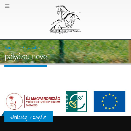
Home
Pályázatok
pályázat neve
pályázat neve
sántaság vizsgálat