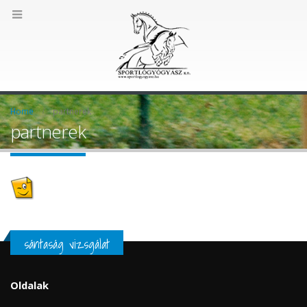
Home
partnerek
partnerek
sántaság vizsgálat
Oldalak