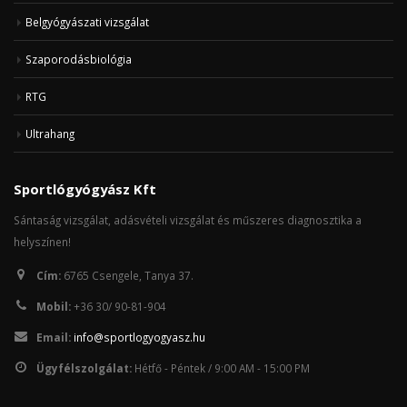
Belgyógyászati vizsgálat
Szaporodásbiológia
RTG
Ultrahang
Sportlógyógyász Kft
Sántaság vizsgálat, adásvételi vizsgálat és műszeres diagnosztika a
helyszínen!
Cím:
6765 Csengele, Tanya 37.
Mobil:
+36 30/ 90-81-904
Email:
info@sportlogyogyasz.hu
Ügyfélszolgálat:
Hétfő - Péntek / 9:00 AM - 15:00 PM