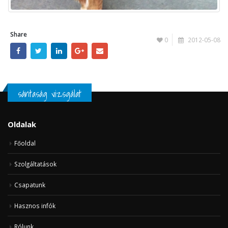
Share
0
2012-05-08
sántaság vizsgálat
Oldalak
Főoldal
Szolgáltatások
Csapatunk
Hasznos infók
Rólunk