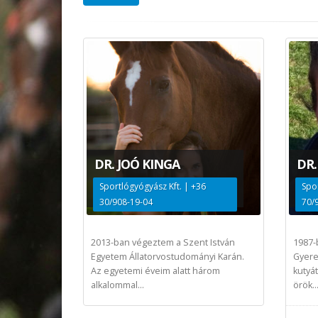
DR. JOÓ KINGA
DR.
Sportlógyógyász Kft. | +36
Spo
30/908-19-04
70/
2013-ban végeztem a Szent István
1987-
Egyetem Állatorvostudományi Karán.
Gyere
Az egyetemi éveim alatt három
kutyát
alkalommal...
örök..