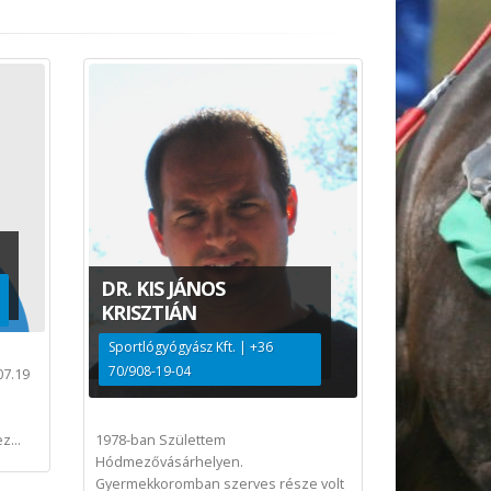
DR. KIS JÁNOS
KRISZTIÁN
Sportlógyógyász Kft. | +36
70/908-19-04
07.19
1978-ban Születtem
z...
Hódmezővásárhelyen.
Gyermekkoromban szerves része volt