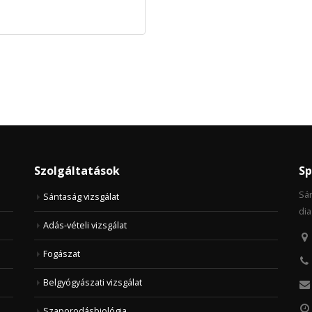
Szolgáltatások
Sp
Sán
Sántaság vizsgálat
dia
Adás-vételi vizsgálat
Fogászat
Belgyógyászati vizsgálat
Szaporodásbiológia