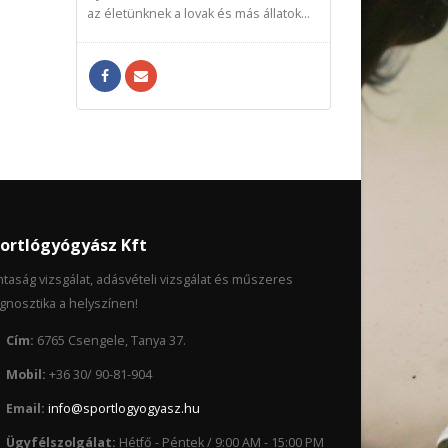
az életünknek a lovak és más állatok...
ortlógyógyász Kft
taság vizsgálat, adásvételi vizsgálat és műszeres
gnosztika a helyszínen!
Cím:
6765 Csengele, Tanya 37.
Mobil:
+36 30/ 90-81-904
Email:
info@sportlogyogyasz.hu
Ügyfélszolgálat:
Hétfő - Péntek / 9:00 AM - 15:00 PM