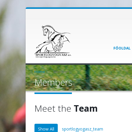
FŐOLDAL
Home
Members
Members
Meet the
Team
Show All
sportlogyogasz_team