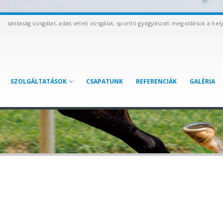
sántaság vizsgálat, adás vételi vizsgálat, sportló gyógyászati megoldások a hel
SZOLGÁLTATÁSOK
CSAPATUNK
REFERENCIÁK
GALÉRIA