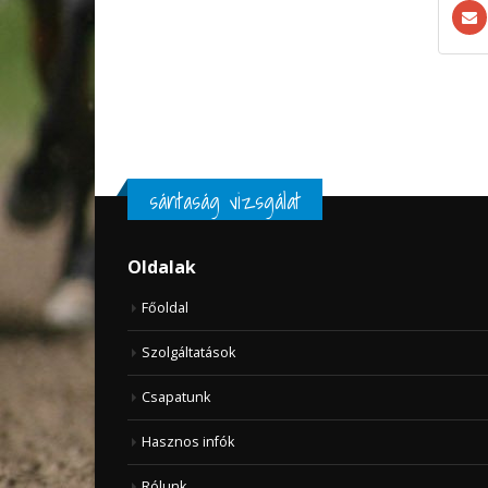
sántaság vizsgálat
Oldalak
Főoldal
Szolgáltatások
Csapatunk
Hasznos infók
Rólunk